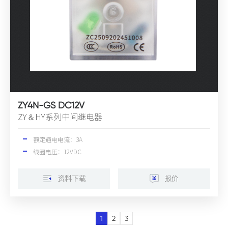
ZY4N-GS DC12V
ZY＆HY系列中间继电器
额定通电电流：3A
线圈电压：12VDC
资料下载
报价
1
2
3