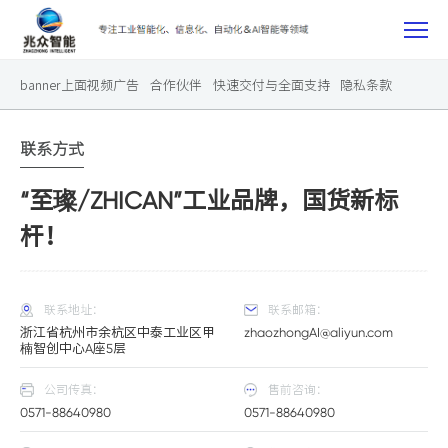
>
>
首页
网站设置
法律声明
网
banner上面视频广告
合作伙伴
快速交付与全面支持
隐私条款
站
法律声明
产品中心三个介绍
探索行业应用
联系方式
设
“至璨/ZHICAN”工业品牌，国货新标
置
杆！
联系地址：
联系邮箱：
浙江省杭州市余杭区中泰工业区甲
zhaozhongAI@aliyun.com
楠智创中心A座5层
公司传真：
售前咨询：
0571-88640980
0571-88640980