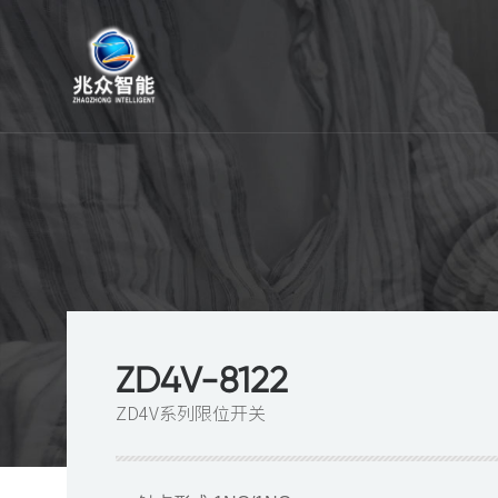
产
品
中
心
ZD4V-8122
ZD4V系列限位开关