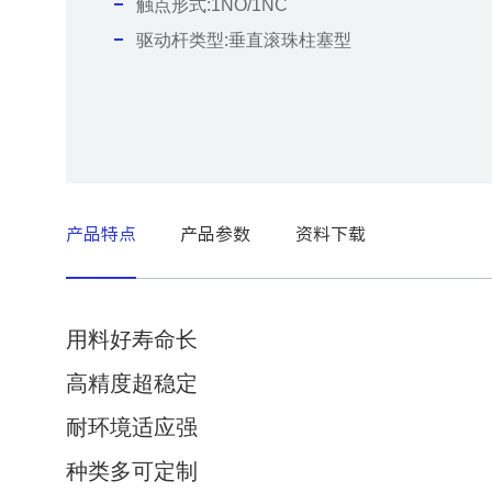
触点形式:1NO/1NC
驱动杆类型:
垂直滚珠柱塞型
产品特点
产品参数
资料下载
用料好寿命长
名称
限
高精度超稳定
型号
ZD4
耐环境适应强
种类多可定制
操作速度范围
5m