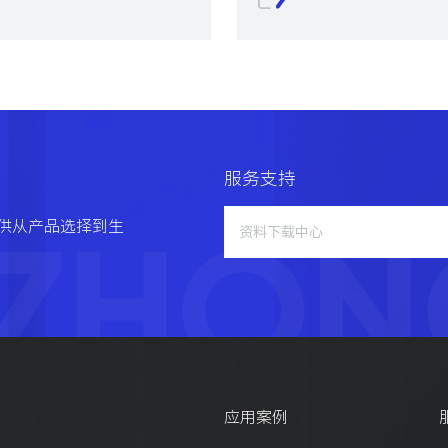
60Hz
和存放：-25～60℃ (不结冰、无凝露)
和存放：25～85%RH
～55Hz (双振幅1.5mm)
服务支持
0万次以上
ZHON
供从产品选择到生
资料下载中心
万次以上 (AC250V/5A阻性负载)
0次/分钟
次/分钟
00m/s2 (初始位置)
应用案例
0m/s2 (极限行程位置)