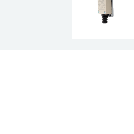
位开关
V-8122
m—0.5m/s