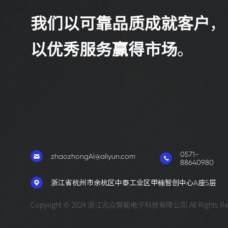
防护等级
IP6
我们以可靠品质成就客户
，
重量(带包装)
约1
以优秀服务赢得市场
。
0571-
zhaozhongAI@aliyun.com
88640980
浙江省杭州市余杭区中泰工业区甲楠智创中心A座5层
Copyright © 2024 浙江兆众智能电子科技有限公司 All Rights