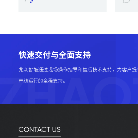
额定频率
50/
环境温度
工作
环境湿度
工作
耐振动(误动作)
10
快速交付与全面支持
机械
10
ZHAO
兆众智能通过现场操作指导和售后技术支持，为客户提
电气
50
产线运行的全程支持。
机械
12
电气
40
耐久
1,0
CONTACT US
误动作
30