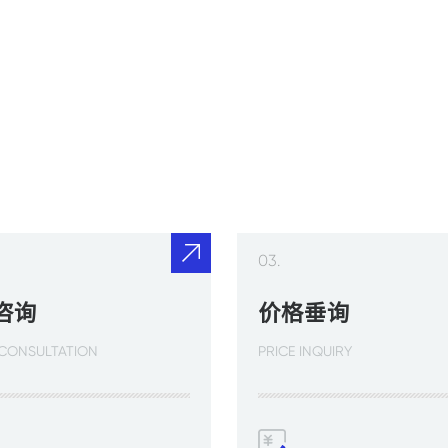
0MΩ (DC500V)
0mΩ (毫欧)
10/120、 220/240
2、 24、 100/110、 220
03.
咨询
价格垂询
00万次
 CONSULTATION
PRICE INQUIRY
,000V 50/60Hz 1min
V