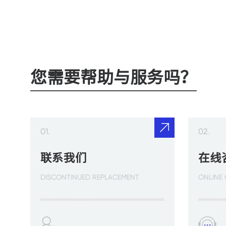
绝缘电阻
＞10
接点电阻
＜3
AC1
额定电压
您需要帮助与服务吗？
DC1
阻性负载
5A
感性负载
3A
01.
02.
带自锁功能
无
联系我们
在线
机械寿命
＜1
DISCONTINUED REPLACEMENT
ONLINE
耐电压
AC1
额定绝缘电压
250