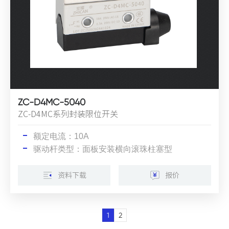
ZC-D4MC-5040
ZC-D4MC系列封装限位开关
额定电流：10A
驱动杆类型：面板安装横向滚珠柱塞型
资料下载
报价
1
2